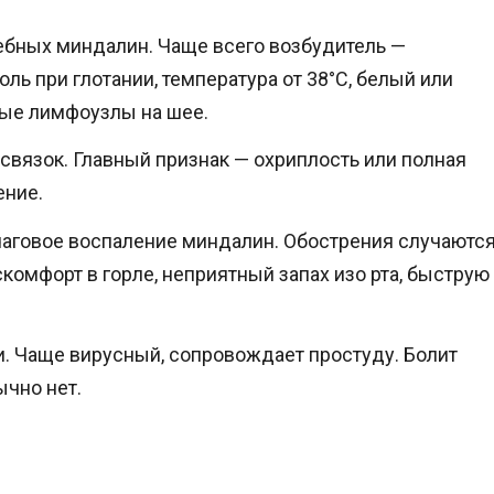
ебных миндалин. Чаще всего возбудитель —
оль при глотании, температура от 38°C, белый или
ные лимфоузлы на шее.
связок. Главный признак — охриплость или полная
ение.
чаговое воспаление миндалин. Обострения случаютс
омфорт в горле, неприятный запах изо рта, быструю
и. Чаще вирусный, сопровождает простуду. Болит
ычно нет.