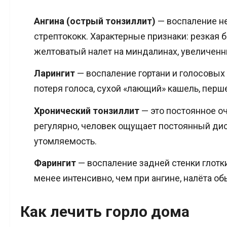
Ангина (острый тонзиллит)
— воспаление н
стрептококк. Характерные признаки: резкая б
желтоватый налет на миндалинах, увеличен
Ларингит
— воспаление гортани и голосовых 
потеря голоса, сухой «лающий» кашель, перш
Хронический тонзиллит
— это постоянное о
регулярно, человек ощущает постоянный диск
утомляемость.
Фарингит
— воспаление задней стенки глотк
менее интенсивно, чем при ангине, налёта об
Как лечить горло дома