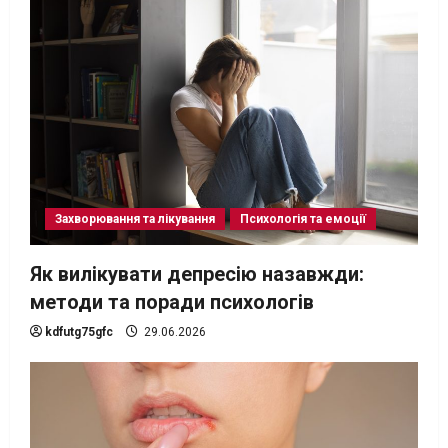
Захворювання та лікування
Психологія та емоції
Як вилікувати депресію назавжди:
методи та поради психологів
kdfutg75gfc
29.06.2026