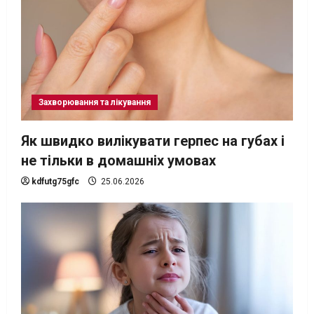
Захворювання та лікування
Як швидко вилікувати герпес на губах і
не тільки в домашніх умовах
kdfutg75gfc
25.06.2026