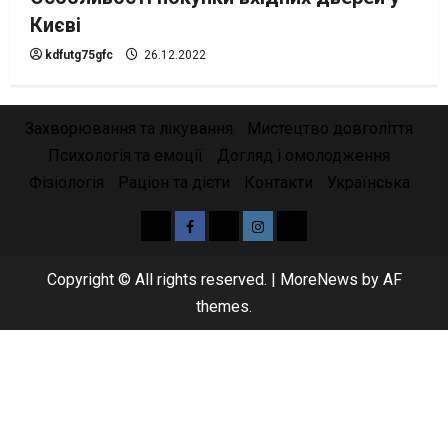
Києві
kdfutg75gfc
26.12.2022
Захворювання та лікування
Мистецтво довголіття
Психологія та емоції
Догляд і омолодження
Фізіологія
Раціон та дієти
Контакти
Українська
Yelp
Facebook
Twitter
Instagram
Email
Copyright © All rights reserved.
|
MoreNews
by AF
themes.