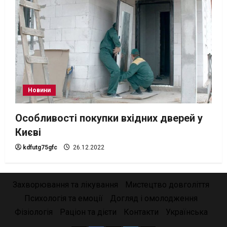
Новини
Особливості покупки вхідних дверей у
Києві
kdfutg75gfc
26.12.2022
Захворювання та лікування
Мистецтво довголіття
Психологія та емоції
Догляд і омолодження
Фізіологія
Раціон та дієти
Контакти
Українська