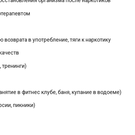
осстановления организма после наркотиков
отерапевтом
 возврата в употребление, тяги к наркотику
качеств
 тренинги)
ятие в фитнес клубе, баня, купание в водоеме)
рсии, пикники)